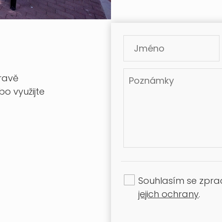
ravě
bo využijte
Souhlasím se zpr
jejich ochrany
.